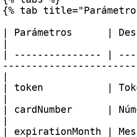
{% tab title="Parámetro
| Parámetros      | Descripción                                            
|

| --------------- | ---
-----------------------
|

| token           | Token de la orden                          
|

| cardNumber      | Número de tarjeta                          
|

| expirationMonth | Mes