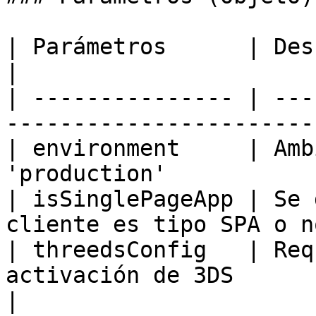
| Parámetros      | Descripción                                    
|

| --------------- | ---
-----------------------
| environment     | Amb
'production'           
| isSinglePageApp | Se 
cliente es tipo SPA o n
| threedsConfig   | Req
activación de 3DS                                 
|
