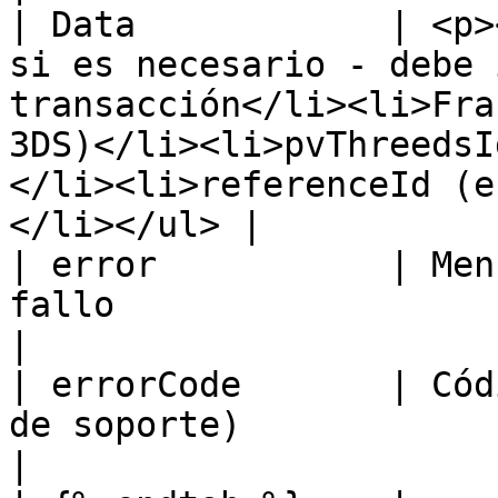
| Data            | <p>
si es necesario - debe 
transacción</li><li>Fra
3DS)</li><li>pvThreedsI
</li><li>referenceId (e
</li></ul> |

| error           | Men
fallo                                                                                                                                                                                                  
|

| errorCode       | Cód
de soporte)                                                                                                                                                                                          
|
