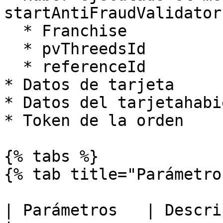
startAntiFraudValidator
  * Franchise

  * pvThreedsId

  * referenceId

* Datos de tarjeta

* Datos del tarjetahabie
* Token de la orden

{% tabs %}

{% tab title="Parámetro
| Parámetros   | Descripción                                           