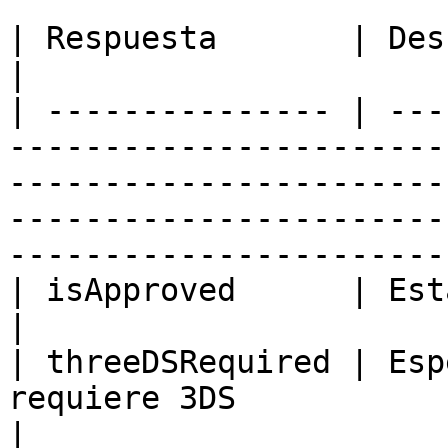
| Respuesta       | Descripción                                                                                                                                                         
|

| --------------- | ---
-----------------------
-----------------------
-----------------------
-----------------------
| isApproved      | Estado de antifraude                                                                                                       
|

| threeDSRequired | Esp
requiere 3DS                                                                                                                                                                                          
|
