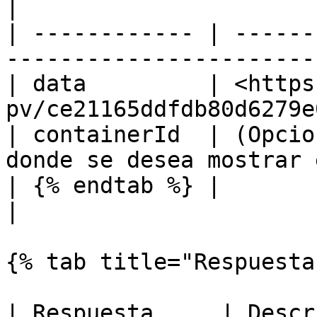
|

| ------------ | ------
-----------------------
| data         | <https
pv/ce21165ddfdb80d6279e
| containerId  | (Opcio
donde se desea mostrar 
| {% endtab %} |                                                                       
|

{% tab title="Respuesta"
| Respuesta     | Descripción                  