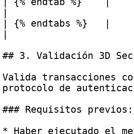
| {% endtab %}    |                                                                                                                                                                                                                                    
|

| {% endtabs %}   |                                                                                                                                                                                                                                    
|

## 3. Validación 3D Sec
Valida transacciones co
protocolo de autenticac
### Requisitos previos:

* Haber ejecutado el met