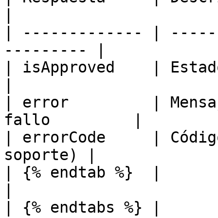
|

| ------------- | -----
--------- |

| isApproved    | Estado de antifrau
|

| error         | Mensa
fallo         |

| errorCode     | Códig
soporte) |

| {% endtab %}  |                                           
|

| {% endtabs %} |                                           