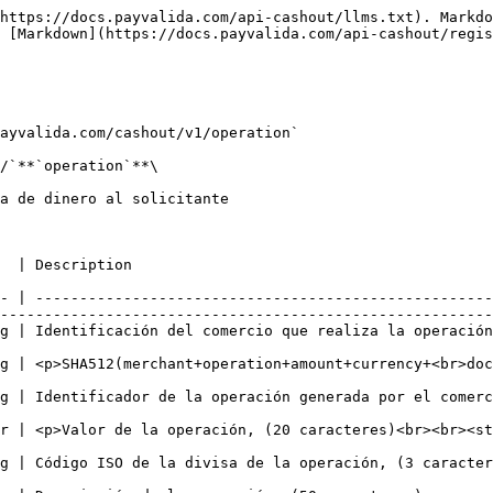
https://docs.payvalida.com/api-cashout/llms.txt). Markdo
 [Markdown](https://docs.payvalida.com/api-cashout/regis
ayvalida.com/cashout/v1/operation`

/`**`operation`**\

a de dinero al solicitante

                                                                    
- | ----------------------------------------------------
--------------------------------------------------------
                                                                                                                                         
nt+FIXED\_HASH) (512 caracteres).</p>                                                                                
mercio. Debe ser identificador único, (40 caracteres).                                                        
r | <p>Valor de la operación, (20 caracteres)<br><br><s
                                                        
                                                                                                                                                           