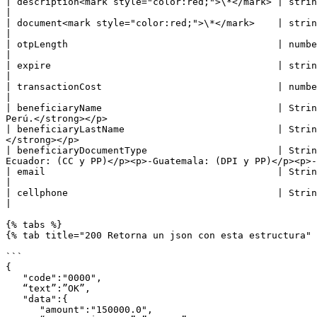
| description<mark style="color:red;">\*</mark> | string | Descripción de la operación, (50 caracteres)                                                                 
|

| document<mark style="color:red;">\*</mark>    | string | Número del documento de identidad del usuario final qu
|

| otpLength                                     | number | <p>Longitud de la clave OTP<br>(default 4, 4 <= otpLen
|

| expire                                        | string | <p>Fecha de expiración de la operación (YYYY-MM-DD)<br>d
|

| transactionCost                               | number | Monto que el comercio cobrará al cliente por la operación (d
|

| beneficiaryName                               | Strin
Perú.</strong></p>                                     
| beneficiaryLastName                           | Strin
</strong></p>                                          
| beneficiaryDocumentType                       | Strin
Ecuador: (CC y PP)</p><p>-Guatemala: (DPI y PP)</p><p>-
| email                                         | String | <p>Email de usuario.<br><br><strong>\*Obligatorio para retiros
|

| cellphone                                     | String | <p>Numero de celular de usuario.<br><br><strong>\*Ob
|

{% tabs %}

{% tab title="200 Retorna un json con esta estructura" 
```

{  

   "code":"0000",

   “text”:”OK”,

   "data":{  

      "amount":"150000.0",
