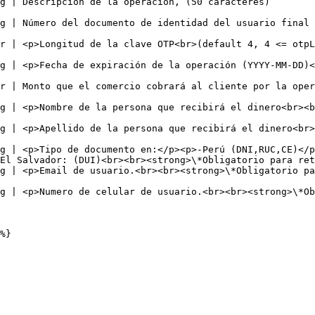
                                                                                                                                                   
e realiza la operación, (20 caracteres)                                                                              
gth <=12) (entre 4 a 12 caracteres)</p>                                                                              
efault 30 días, (8 caracteres).</p>                                                                                   
efault 0) (10 caracteres).                                                                                                
g | <p>Nombre de la persona que recibirá el dinero<br><b
                                                        
g | <p>Apellido de la persona que recibirá el dinero<br>
                                                        
g | <p>Tipo de documento en:</p><p>-Perú (DNI,RUC,CE)</p
El Salvador: (DUI)<br><br><strong>\*Obligatorio para ret
 en Perú.</strong></p>                                                                                                     
ligatorio para retiros en Perú.</strong></p>                                                                      
%}
