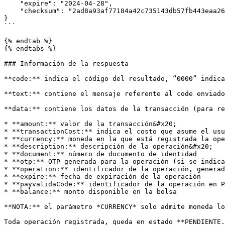
    "expire": "2024-04-28",

    "checksum": "2ad8a93af77184a42c735143db57fb443eaa2656d29e88d293e9448c75142b5442d91aed293c42ca6aa241ad65c1fd293ca1cb38c344c0f6e89580be07be4d5d"

}

```

{% endtab %}

{% endtabs %}

### Información de la respuesta

**code:** indica el código del resultado, “0000” indica
**text:** contiene el mensaje referente al code enviado
**data:** contiene los datos de la transacción (para re
* **amount:** valor de la transacción&#x20;

* **transactionCost:** indica el costo que asume el usu
* **currency:** moneda en la que está registrada la ope
* **description:** descripción de la operación&#x20;

* **document:** número de documento de identidad

* **otp:** OTP generada para la operación (si se indica
* **operation:** identificador de la operación, generad
* **expire:** fecha de expiración de la operación

* **payvalidaCode:** identificador de la operación en P
* **balance:** monto disponible en la bolsa

**NOTA:** el parámetro *CURRENCY* solo admite moneda lo
Toda operación registrada, queda en estado **PENDIENTE.