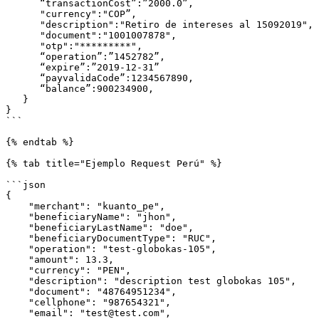
      “transactionCost”:”2000.0”,

      "currency":"COP”,

      "description":"Retiro de intereses al 15092019",

      "document":"1001007878",

      "otp":"*********",

      “operation”:”1452782”,

      “expire”:”2019-12-31”

      “payvalidaCode”:1234567890,

      “balance”:900234900,

   }

}

```

{% endtab %}

{% tab title="Ejemplo Request Perú" %}

```json

{

    "merchant": "kuanto_pe",

    "beneficiaryName": "jhon",

    "beneficiaryLastName": "doe",

    "beneficiaryDocumentType": "RUC",

    "operation": "test-globokas-105",

    "amount": 13.3,

    "currency": "PEN",

    "description": "description test globokas 105",

    "document": "48764951234",

    "cellphone": "987654321",

    "email": "test@test.com",
