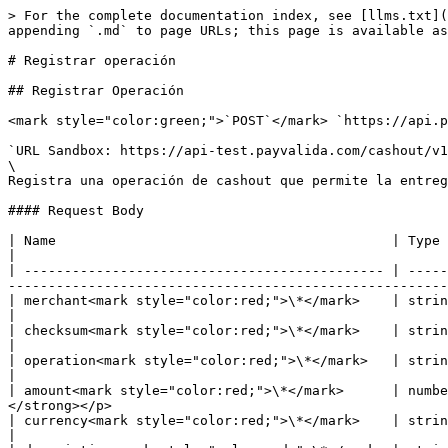
> For the complete documentation index, see [llms.txt](
appending `.md` to page URLs; this page is available as
# Registrar operación

## Registrar Operación

<mark style="color:green;">`POST`</mark> `https://api.p
`URL Sandbox: https://api-test.payvalida.com/cashout/v1
\

Registra una operación de cashout que permite la entreg
#### Request Body

| Name                                          | Type   | Description                                                                                                                                                                                 
|

| --------------------------------------------- | -----
-------------------------------------------------------
| merchant<mark style="color:red;">\*</mark>    | string | Identificación del comercio que realiza la operación, (30 caracteres).     
|

| checksum<mark style="color:red;">\*</mark>    | string | <p>SHA512(merchant+operation+amount+currency+<br>docume
|

| operation<mark style="color:red;">\*</mark>   | string | Identificador de la operación generada por el co
|

| amount<mark style="color:red;">\*</mark>      | numbe
</strong></p>                                          
| currency<mark style="color:red;">\*</mark>    | string | Código ISO de la divisa de la operación, (3 caracteres)                                     
|
