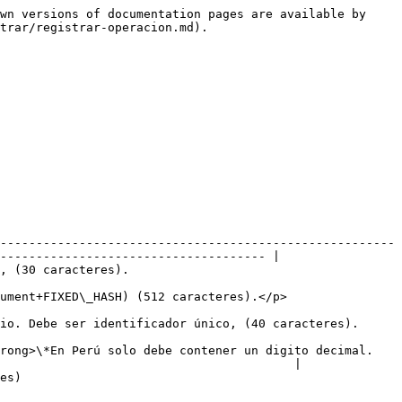
wn versions of documentation pages are available by 
trar/registrar-operacion.md).

-------------------------------------------------------
------------------------------------- |

                                            
                                                                                    
                                                                                                  
trong>\*En Perú solo debe contener un digito decimal.
                                         |

         