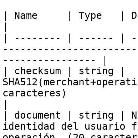
| Name     | Type   | Description                                                 
|

| -------- | ------ | -
-----------------------
---------------- |

| checksum | string | 
SHA512(merchant+operati
caracteres)                                       
|

| document | string | N
identidad del usuario f
operación, (20 caracter