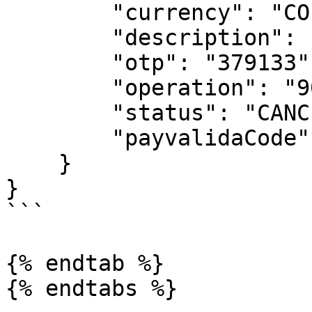
        "currency": "COP",

        "description": "1001007878",

        "otp": "379133",

        "operation": "909192",

        "status": "CANCELADA",

        "payvalidaCode": "507"

    }

}

```

{% endtab %}

{% endtabs %}
