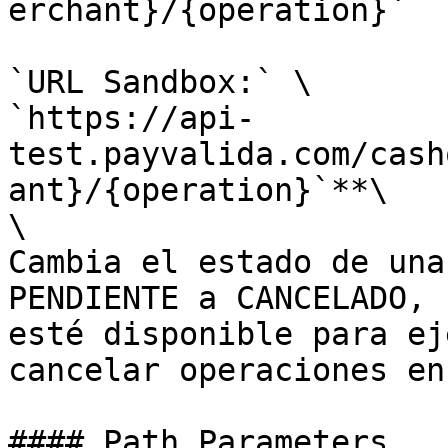
erchant}/{operation}`

`URL Sandbox:` \

`https://api-
test.payvalida.com/cash
ant}/{operation}`**\

\

Cambia el estado de una
PENDIENTE a CANCELADO, 
esté disponible para ej
cancelar operaciones en
#### Path Parameters
