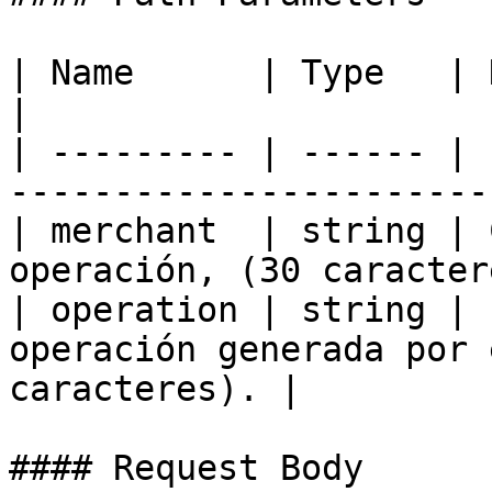
| Name      | Type   | Description                               
|

| --------- | ------ | 
-----------------------
| merchant  | string | 
operación, (30 caracter
| operation | string | 
operación generada por 
caracteres). |

#### Request Body
