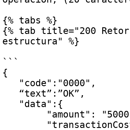
{% tabs %}

{% tab title="200 Retor
estructura" %}

```

{  

   "code":"0000",

   “text”:”OK”,

   "data":{

        "amount": "5000",

        "transactionCost": "2000",
